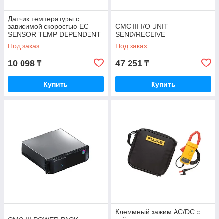
Датчик температуры с
зависимой скоростью EC
CMC III I/O UNIT
SENSOR TEMP DEPENDENT
SEND/RECEIVE
SPEED
Под заказ
Под заказ
10 098
47 251
₸
₸
Купить
Купить
Клеммный зажим AC/DC с