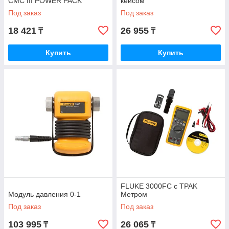
CMC III POWER PACK
кейсом
Под заказ
Под заказ
18 421
26 955
₸
₸
Купить
Купить
FLUKE 3000FC с TPAK
Модуль давления 0-1
Метром
Под заказ
Под заказ
103 995
26 065
₸
₸