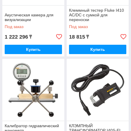
Клеммный тестер Fluke I410
Акустическая камера для
AC/DC с сумкой для
визуализации
переноски
Под заказ
Под заказ
1 222 296
18 815
₸
₸
Купить
Купить
Калибратор гидравлический
КЛЭМПНЫЙ
манометр
ТРАНСФОРМАТОР I40S-EL