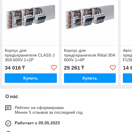
Корпус для
Корпус для
Авто
предохранителя CLASS J
предохранителя Rittal 30A
пред
30A 600V 1=2P
600V 1=4P
FUS
34 016
25 261
14 
₸
₸
Купить
Купить
О нас
Рейтинг не сформирован
Менее 5 отзывов за последний год
Работает с 05.05.2023