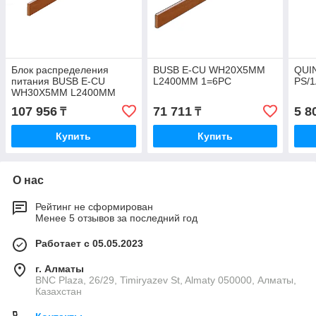
Блок распределения
BUSB E-CU WH20X5MM
QUI
питания BUSB E-CU
L2400MM 1=6PC
PS/
WH30X5MM L2400MM
1=6PC
107 956
71 711
5 8
₸
₸
Купить
Купить
О нас
Рейтинг не сформирован
Менее 5 отзывов за последний год
Работает с 05.05.2023
г. Алматы
BNC Plaza, 26/29, Timiryazev St, Almaty 050000, Алматы,
Казахстан