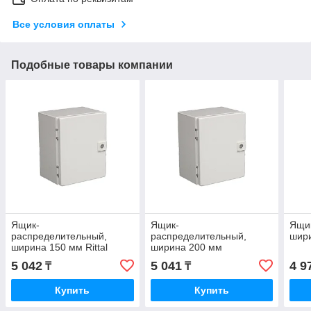
Все условия оплаты
Подобные товары компании
Ящик-
Ящик-
Ящик
распределительный,
распределительный,
шири
ширина 150 мм Rittal
ширина 200 мм
5 042
5 041
4 9
₸
₸
Купить
Купить