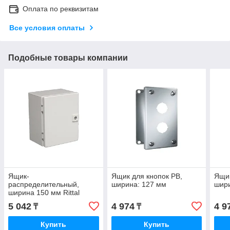
Оплата по реквизитам
Все условия оплаты
Подобные товары компании
Ящик-
Ящик для кнопок PB,
Ящик
распределительный,
ширина: 127 мм
шири
ширина 150 мм Rittal
5 042
4 974
4 9
₸
₸
Купить
Купить