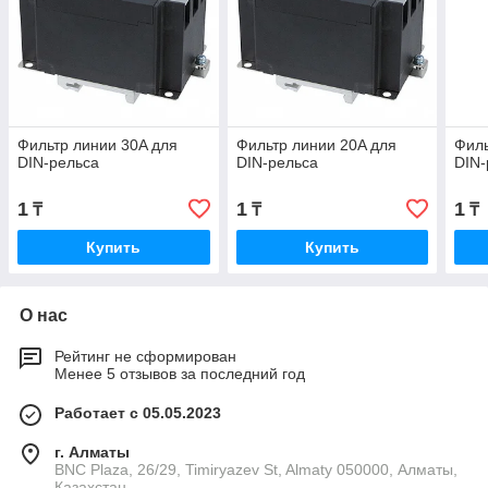
Фильтр линии 30A для
Фильтр линии 20A для
Филь
DIN-рельса
DIN-рельса
DIN-
1
1
1
₸
₸
₸
Купить
Купить
О нас
Рейтинг не сформирован
Менее 5 отзывов за последний год
Работает с 05.05.2023
г. Алматы
BNC Plaza, 26/29, Timiryazev St, Almaty 050000, Алматы,
Казахстан