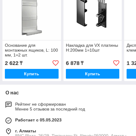
Основание для
Накладка для VX платины
Дисп
монтажных ящиков, L: 100
H:200мм 1=10шт
кле
мм, 1=2 шт.
2 622
6 878
1 3
₸
₸
Купить
Купить
О нас
Рейтинг не сформирован
Менее 5 отзывов за последний год
Работает с 05.05.2023
г. Алматы
BNC Plaza, 26/29, Timiryazev St, Almaty 050000, Алматы,