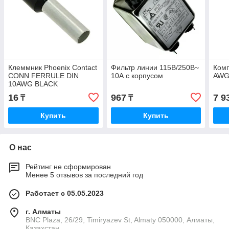
Клеммник Phoenix Contact
Фильтр линии 115В/250В~
Комп
CONN FERRULE DIN
10А с корпусом
AWG
10AWG BLACK
16
967
7 9
₸
₸
Купить
Купить
О нас
Рейтинг не сформирован
Менее 5 отзывов за последний год
Работает с 05.05.2023
г. Алматы
BNC Plaza, 26/29, Timiryazev St, Almaty 050000, Алматы,
Казахстан