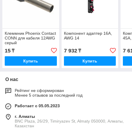
Клеммник Phoenix Contact
Компонент адаптер 16A,
Ком
CONN для кабеля 12AWG
AWG 14
45A,
серый
15
7 932
7 6
₸
₸
Купить
Купить
О нас
Рейтинг не сформирован
Менее 5 отзывов за последний год
Работает с 05.05.2023
г. Алматы
BNC Plaza, 26/29, Timiryazev St, Almaty 050000, Алматы,
Казахстан