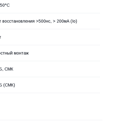
150°С
 восстановления >500нс, > 200мА (Io)
т
остный монтаж
Б, СМК
Б (СМК)