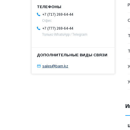
Р
+7 (717) 269-64-44
С
Офис
+7 (777) 269-64-44
Только WhatsApp / Telegram
Т
Т
sales@bam.kz
У
У
И