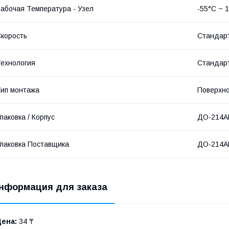
абочая Температура - Узел
-55°С ~ 
корость
Стандарт
ехнология
Стандар
ип монтажа
Поверхн
паковка / Корпус
ДО-214А
паковка Поставщика
ДО-214А
нформация для заказа
Цена:
34 ₸