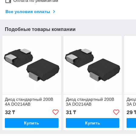
Оплата по реквизитам
Все условия оплаты
Подобные товары компании
Диод стандартный 200В
Диод стандартный 200В
Диод
4А DO214AB
3А DO214AB
3А 
32
31
29
₸
₸
Купить
Купить