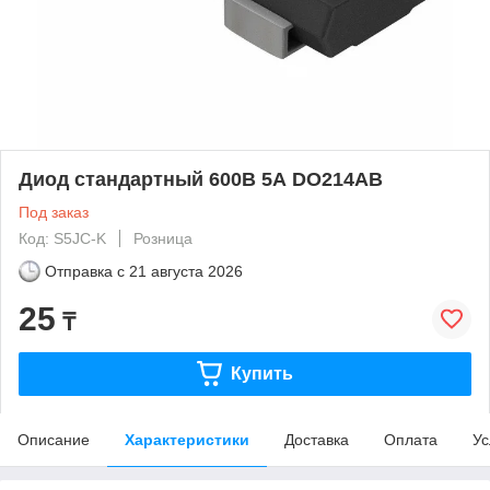
Диод стандартный 600В 5А DO214AB
Под заказ
Код: S5JC-K
Розница
Отправка с
21 августа 2026
25
₸
Купить
Описание
Характеристики
Доставка
Оплата
Ус