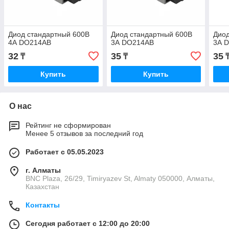
Диод стандартный 600В
Диод стандартный 600В
Диод
4А DO214AB
3А DO214AB
3А 
32
35
35
₸
₸
Купить
Купить
О нас
Рейтинг не сформирован
Менее 5 отзывов за последний год
Работает с 05.05.2023
г. Алматы
BNC Plaza, 26/29, Timiryazev St, Almaty 050000, Алматы,
Казахстан
Контакты
Сегодня работает с 12:00 до 20:00