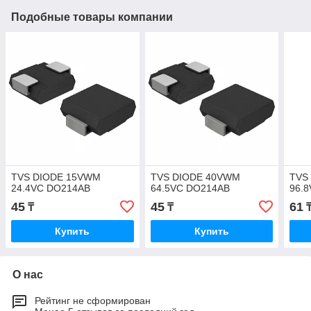
Подобные товары компании
TVS DIODE 15VWM
TVS DIODE 40VWM
TVS
24.4VC DO214AB
64.5VC DO214AB
96.
45
45
61
₸
₸
Купить
Купить
О нас
Рейтинг не сформирован