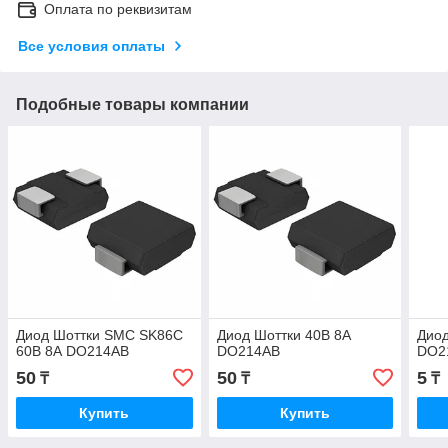
Оплата по реквизитам
Все условия оплаты
Подобные товары компании
Диод Шоттки SMC SK86C
Диод Шоттки 40В 8А
Диод
60В 8А DO214AB
DO214AB
DO2
50
50
5
₸
₸
₸
Купить
Купить