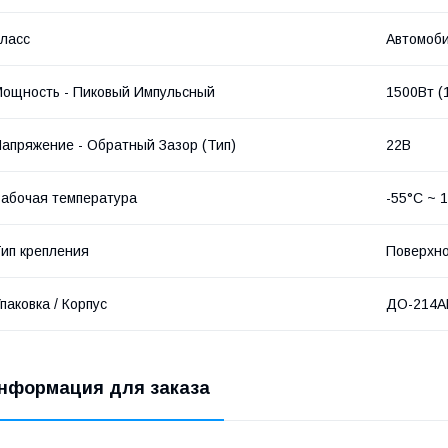
ласс
Автомоб
ощность - Пиковый Импульсный
1500Вт (
апряжение - Обратный Зазор (Тип)
22В
абочая температура
-55°C ~ 
ип крепления
Поверхн
паковка / Корпус
ДО-214А
нформация для заказа