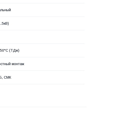
ильный
1.5кВ)
150°C (ТДж)
остный монтаж
Б, СМК