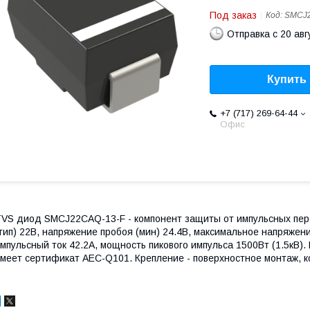
Под заказ
Код:
SMCJ2
Отправка с 20 авг
Купить
+7 (717) 269-64-44
Офис
VS диод SMCJ22CAQ-13-F - компонент защиты от импульсных пер
тип) 22В, напряжение пробоя (мин) 24.4В, максимальное напряжен
мпульсный ток 42.2А, мощность пикового импульса 1500Вт (1.5кВ
меет сертификат AEC-Q101. Крепление - поверхностное монтаж, 