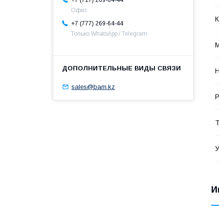
+7 (717) 269-64-44
Офис
К
+7 (777) 269-64-44
Только WhatsApp / Telegram
М
Н
sales@bam.kz
Р
Т
У
И