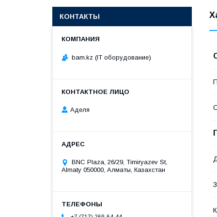
Х
КОНТАКТЫ
bam.kz (IT оборудование)
П
С
Аделя
Д
BNC Plaza, 26/29, Timiryazev St,
Almaty 050000, Алматы, Казахстан
З