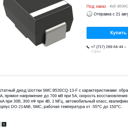
Под заказ
Код:
B530C
Отправка с 21 авг
Купить
+7 (717) 269-64-44
Офис
татный диод Шоттки SMC B530CQ-13-F с характеристиками: обра
А, прямое напряжение до 700 мВ при 5А, скорость восстановления
кА при 30В, 300 пФ при 4В, 1 МГц, автомобильный класс, квалифи
орпус DO-214AB, SMC, рабочая температура от -55°C до 150°C.