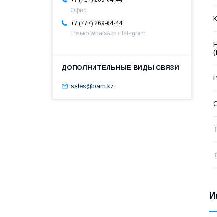
+7 (717) 269-64-44
Офис
К
+7 (777) 269-64-44
Только WhatsApp / Telegram
Н
(
Р
sales@bam.kz
С
Т
Т
И