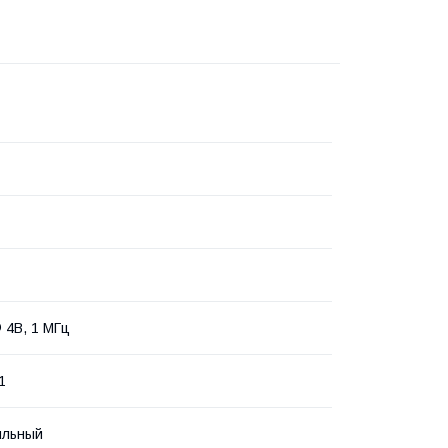
 4В, 1 МГц
1
ильный