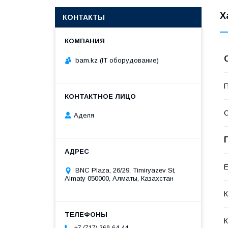
Х
КОНТАКТЫ
bam.kz (IT оборудование)
П
С
Аделя
Е
BNC Plaza, 26/29, Timiryazev St,
Almaty 050000, Алматы, Казахстан
К