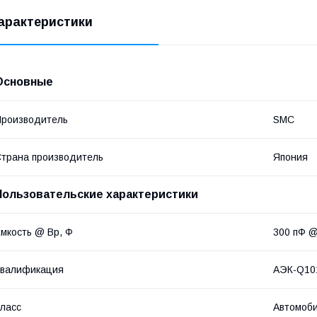
арактеристики
Основные
роизводитель
SMC
трана производитель
Япония
Пользовательские характеристики
мкость @ Вр, Ф
300 пФ @
Квалификация
АЭК-Q10
ласс
Автомоб