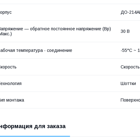
орпус
ДО-214А
апряжение — обратное постоянное напряжение (Вр)
30 В
Макс.)
абочая температура - соединение
-55°С ~ 
корость
Скорость
ехнология
Шоттки
ип монтажа
Поверхн
нформация для заказа