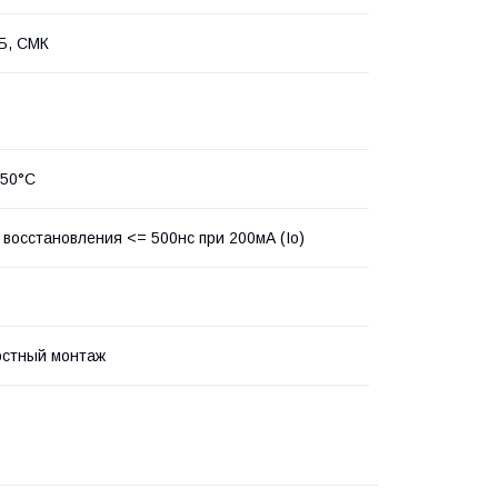
Б, СМК
150°С
 восстановления <= 500нс при 200мА (Io)
остный монтаж