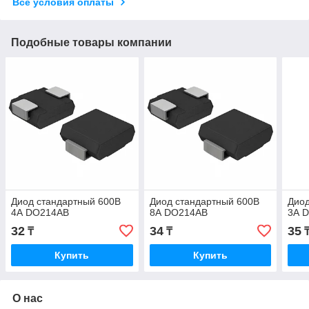
Все условия оплаты
Подобные товары компании
Диод стандартный 600В
Диод стандартный 600В
Диод
4А DO214AB
8А DO214AB
3А 
32
34
35
₸
₸
Купить
Купить
О нас