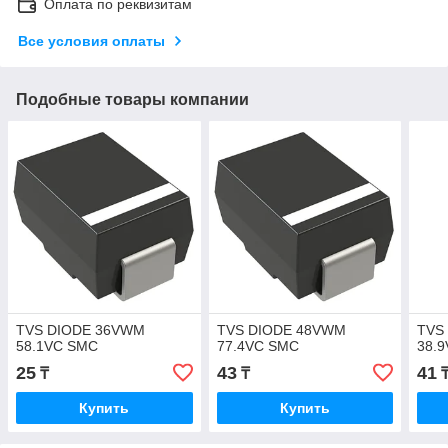
Оплата по реквизитам
Все условия оплаты
Подобные товары компании
TVS DIODE 36VWM
TVS DIODE 48VWM
TVS
58.1VC SMC
77.4VC SMC
38.
25
43
41
₸
₸
Купить
Купить