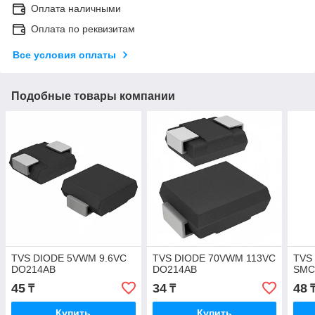
Оплата наличными
Оплата по реквизитам
Все условия оплаты
Подобные товары компании
TVS DIODE 5VWM 9.6VC
TVS DIODE 70VWM 113VC
TVS
DO214AB
DO214AB
SM
45
34
48
₸
₸
Купить
Купить