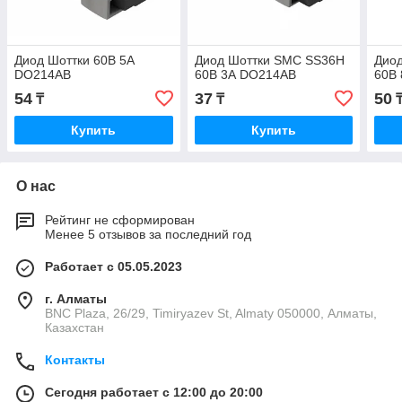
Диод Шоттки 60В 5А
Диод Шоттки SMC SS36H
Дио
DO214AB
60В 3А DO214AB
60В
54
37
50
₸
₸
Купить
Купить
О нас
Рейтинг не сформирован
Менее 5 отзывов за последний год
Работает с 05.05.2023
г. Алматы
BNC Plaza, 26/29, Timiryazev St, Almaty 050000, Алматы,
Казахстан
Контакты
Сегодня работает с 12:00 до 20:00