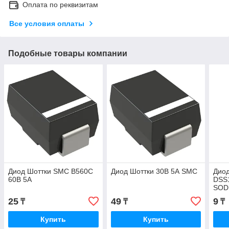
Оплата по реквизитам
Все условия оплаты
Подобные товары компании
Диод Шоттки SMC B560C
Диод Шоттки 30В 5А SMC
Дио
60В 5А
DSS
SOD
25
49
9
₸
₸
₸
Купить
Купить