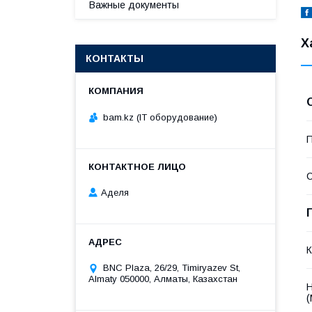
Важные документы
Х
КОНТАКТЫ
bam.kz (IT оборудование)
П
С
Аделя
К
BNC Plaza, 26/29, Timiryazev St,
Almaty 050000, Алматы, Казахстан
Н
(