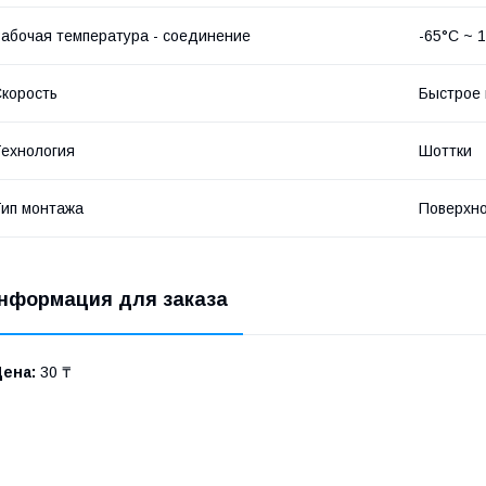
абочая температура - соединение
-65°С ~ 
корость
Быстрое 
ехнология
Шоттки
ип монтажа
Поверхн
нформация для заказа
Цена:
30 ₸