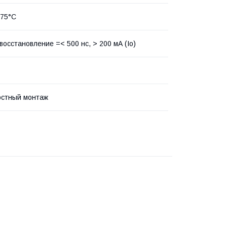
175°С
восстановление =< 500 нс, > 200 мА (Io)
остный монтаж