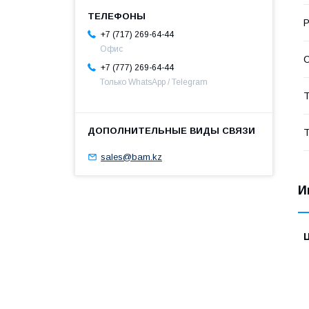
Р
+7 (717) 269-64-44
Офис
С
+7 (777) 269-64-44
Только WhatsApp / Telegram
Т
Т
sales@bam.kz
И