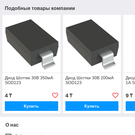
Подобные товары компании
Диод Шоттки 30В 350мА
Диод Шоттки 30В 200мА
Дио
SOD123
SOD123
1А 
4
4
9
₸
₸
₸
Купить
Купить
О нас