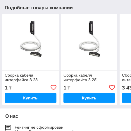
Подобные товары компании
Сборка кабеля
Сборка кабеля
Сбор
интерфейса 3.28'
интерфейса 3.28'
инте
1
1
3 4
₸
₸
Купить
Купить
О нас
Рейтинг не сформирован