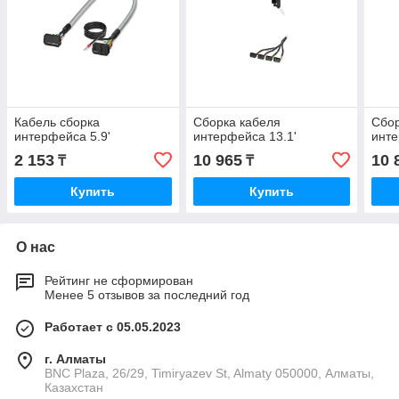
Кабель сборка
Сборка кабеля
Сбор
интерфейса 5.9'
интерфейса 13.1'
инте
2 153
10 965
10 
₸
₸
Купить
Купить
О нас
Рейтинг не сформирован
Менее 5 отзывов за последний год
Работает с 05.05.2023
г. Алматы
BNC Plaza, 26/29, Timiryazev St, Almaty 050000, Алматы,
Казахстан