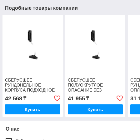
Подобные товары компании
СБЕРУСШЕЕ
СБЕРУСШЕЕ
СБЕ
РУНДОНЕЛЬНОЕ
ПОЛУОКРУГЛОЕ
РУН
КОРПУСА ПОДХОДНОЕ
ОПАСАНИЕ БЕЗ
ОПЛ
ДЛЯ ИСПОЛЬЗОВАНИЯ С
ХЛАВКОСТЕНОГО
42 568
41 955
31 
₸
₸
КОНТРОЛЛЕРАМИ
ИЗДАНИЯ
YOKOGAWA
Купить
Купить
О нас