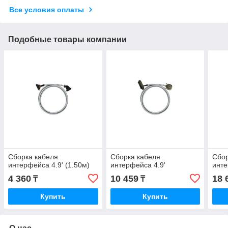
Все условия оплаты
Подобные товары компании
Сборка кабеля
Сборка кабеля
Сбор
интерфейса 4.9' (1.50м)
интерфейса 4.9'
инте
4 360
10 459
18 
₸
₸
Купить
Купить