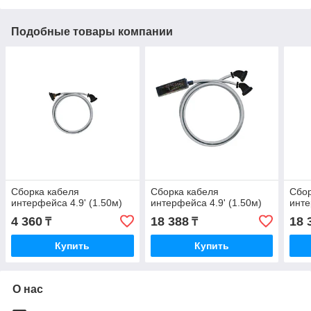
Подобные товары компании
Сборка кабеля
Сборка кабеля
Сбор
интерфейса 4.9' (1.50м)
интерфейса 4.9' (1.50м)
инте
4 360
18 388
18 
₸
₸
Купить
Купить
О нас