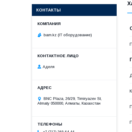
Х
КОНТАКТЫ
bam.kz (IT оборудование)
П
Аделя
К
BNC Plaza, 26/29, Timiryazev St,
Almaty 050000, Алматы, Казахстан
П
П