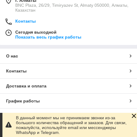
г. Алматы
BNC Plaza, 26/29, Timiryazev St, Almaty 050000, Алматы,
Казахстан
Контакты
Сегодня выходной
Показать весь график работы
О нас
Контакты
Доставка и оплата
График работы
Полная версия сайта
В данный момент мы не принимаем звонки из-за
большого количества обращений и заказов. Для связи,
пожалуйста, используйте email или мессенджеры
Сайт создан на маркетплейсе
Satu.kz
WhatsApp и Telegram.