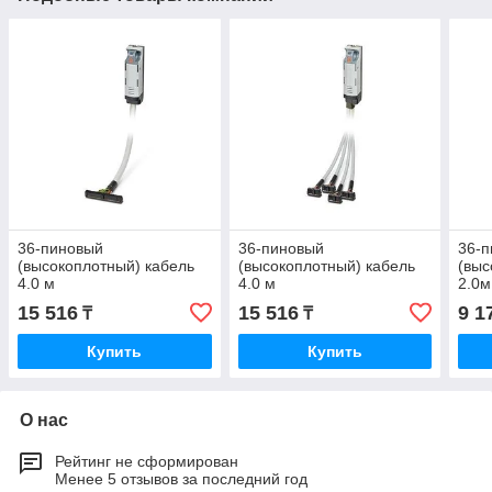
36-пиновый
36-пиновый
36-
(высокоплотный) кабель
(высокоплотный) кабель
(выс
4.0 м
4.0 м
2.0м
15 516
15 516
9 1
₸
₸
Купить
Купить
О нас
Рейтинг не сформирован
Менее 5 отзывов за последний год