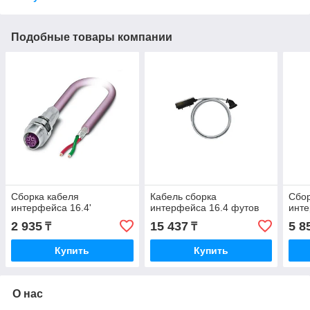
Подобные товары компании
Сборка кабеля
Кабель сборка
Сбор
интерфейса 16.4'
интерфейса 16.4 футов
инте
2 935
15 437
5 8
₸
₸
Купить
Купить
О нас