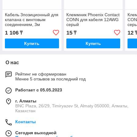
Кабель 3позиционный для
Клеммник Phoenix Contact
Клем
клапана с винтовым
CONN для кабеля 12AWG
CON
соединением, 3м
серый
сер
1 106
15
12
₸
₸
Купить
Купить
О нас
Рейтинг не сформирован
Менее 5 отзывов за последний год
Работает с 05.05.2023
г. Алматы
BNC Plaza, 26/29, Timiryazev St, Almaty 050000, Алматы,
Казахстан
Контакты
Сегодня выходной