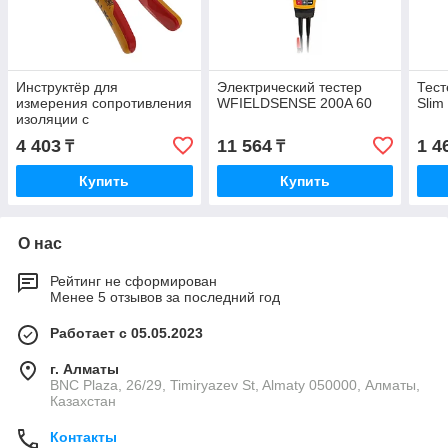
Инструктёр для
Электрический тестер
Тест
измерения сопротивления
WFIELDSENSE 200A 60
Slim
изоляции с
изолированными
4 403
11 564
1 4
₸
₸
ножницами Fluke 1000V
Купить
Купить
О нас
Рейтинг не сформирован
Менее 5 отзывов за последний год
Работает с 05.05.2023
г. Алматы
BNC Plaza, 26/29, Timiryazev St, Almaty 050000, Алматы,
Казахстан
Контакты