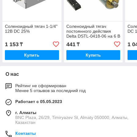
Соленоидный тягач 1-1/4"
Соленоидный тягач
Соле
12В DC 25%
постоянного действия
DC 
Delta DSTL-0418-06 на 6 В
1 153
441
1 0
₸
₸
Купить
Купить
О нас
Рейтинг не сформирован
Менее 5 отзывов за последний год
Работает с 05.05.2023
г. Алматы
BNC Plaza, 26/29, Timiryazev St, Almaty 050000, Алматы,
Казахстан
Контакты