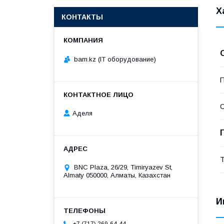
Х
КОНТАКТЫ
bam.kz (IT оборудование)
П
С
Аделя
Т
BNC Plaza, 26/29, Timiryazev St,
Almaty 050000, Алматы, Казахстан
И