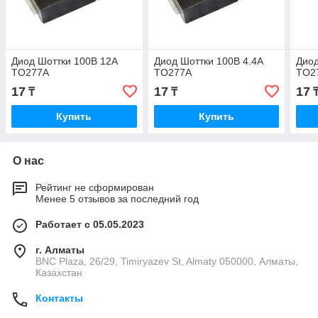
Диод Шоттки 100В 12А
Диод Шоттки 100В 4.4А
Диод
TO277A
TO277A
TO2
17
17
17
₸
₸
Купить
Купить
О нас
Рейтинг не сформирован
Менее 5 отзывов за последний год
Работает с 05.05.2023
г. Алматы
BNC Plaza, 26/29, Timiryazev St, Almaty 050000, Алматы,
Казахстан
Контакты