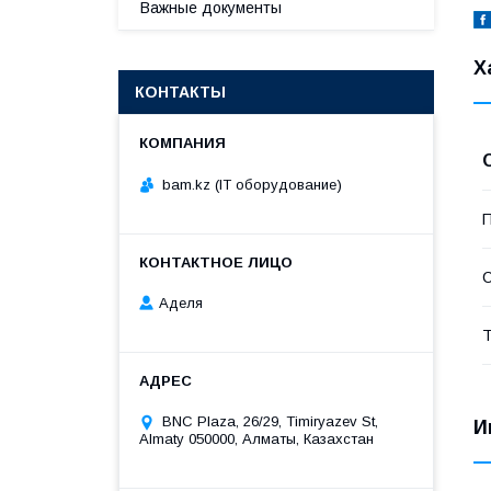
Важные документы
Х
КОНТАКТЫ
bam.kz (IT оборудование)
П
С
Аделя
Т
BNC Plaza, 26/29, Timiryazev St,
И
Almaty 050000, Алматы, Казахстан