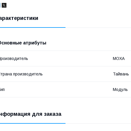
арактеристики
Основные атрибуты
роизводитель
MOXA
трана производитель
Тайвань
ип
Модуль
нформация для заказа