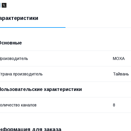
арактеристики
Основные
роизводитель
MOXA
трана производитель
Тайвань
Пользовательские характеристики
оличество каналов
8
нформация для заказа