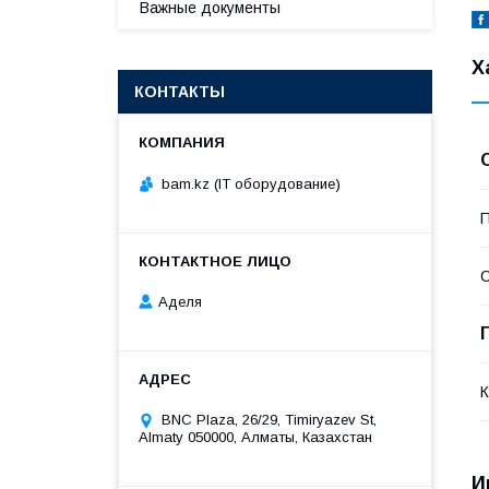
Важные документы
Х
КОНТАКТЫ
bam.kz (IT оборудование)
П
С
Аделя
К
BNC Plaza, 26/29, Timiryazev St,
Almaty 050000, Алматы, Казахстан
И