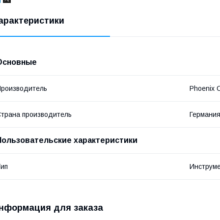
арактеристики
Основные
роизводитель
Phoenix 
трана производитель
Германи
Пользовательские характеристики
ип
Инструм
нформация для заказа