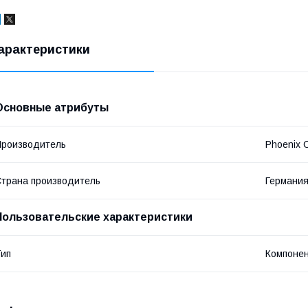
арактеристики
Основные атрибуты
роизводитель
Phoenix 
трана производитель
Германи
Пользовательские характеристики
ип
Компоне