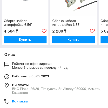
Сборка кабеля
Сборка кабеля
Сбор
интерфейса 6.56'
интерфейса 6.56'
инте
4 504
2 200
5 0
₸
₸
Купить
Купить
О нас
Рейтинг не сформирован
Менее 5 отзывов за последний год
Работает с 05.05.2023
г. Алматы
BNC Plaza, 26/29, Timiryazev St, Almaty 050000, Алматы,
Казахстан
Контакты