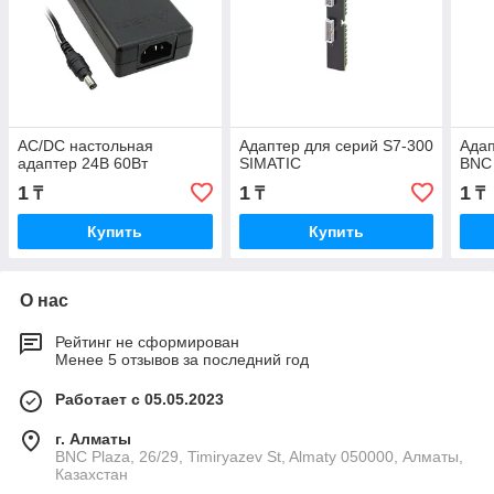
AC/DC настольная
Адаптер для серий S7-300
Адап
адаптер 24В 60Вт
SIMATIC
BNC
1
1
1
₸
₸
₸
Купить
Купить
О нас
Рейтинг не сформирован
Менее 5 отзывов за последний год
Работает с 05.05.2023
г. Алматы
BNC Plaza, 26/29, Timiryazev St, Almaty 050000, Алматы,
Казахстан